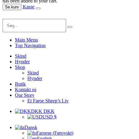
has been added to your cart.
Kasse
Se kurv
Main Menu
Top Navigation
Skind
Hynder
Shop
Skind
Hynder
Butik
Kontakt os
Our Story
Et Faroe Sheep’s Liv
DKK DKK
USD $
Dansk
Faroese
(
Føroyskt
)
English