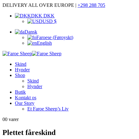
DELIVERY ALL OVER EUROPE |
+298 288 705
DKK DKK
USD $
Dansk
Faroese
(
Føroyskt
)
English
Skind
Hynder
Shop
Skind
Hynder
Butik
Kontakt os
Our Story
Et Faroe Sheep’s Liv
0
0 varer
Plettet fåreskind