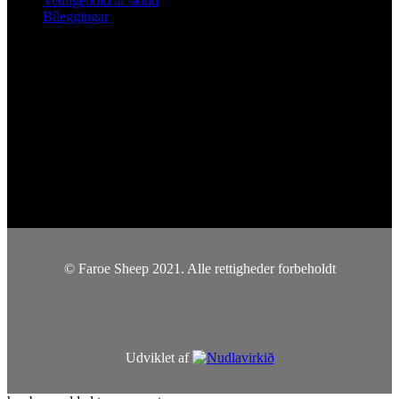
Vedligehold af skind
Bíleggingar
Social
© Faroe Sheep 2021. Alle rettigheder forbeholdt
Udviklet af