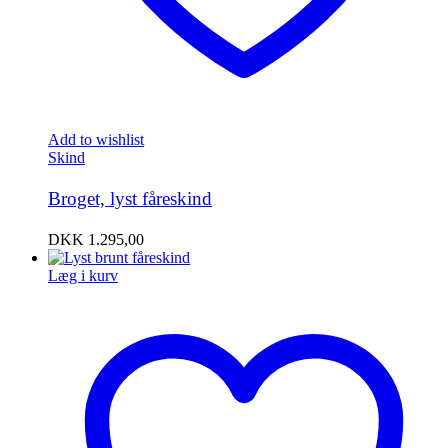
Add to wishlist
Skind
Broget, lyst fåreskind
DKK
1.295,00
Læg i kurv