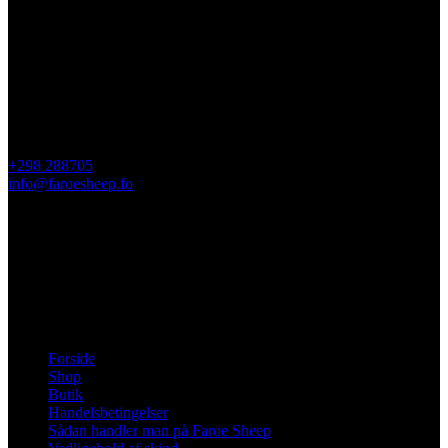
Kontakt Os
Faroe Sheep (OIKOS)
Giljavegur 36
FO-360 Sandavágur
Færøerne
+298 288705
info@faroesheep.fo
Butik / åbningstider
Fra d. 13 april 2026 har butikken i Sandavági åbent man-fre kl
10-13 og ellers efter aftale.
Information
Forside
Shop
Butik
Handelsbetingelser
Sådan handler man på Faroe Sheep