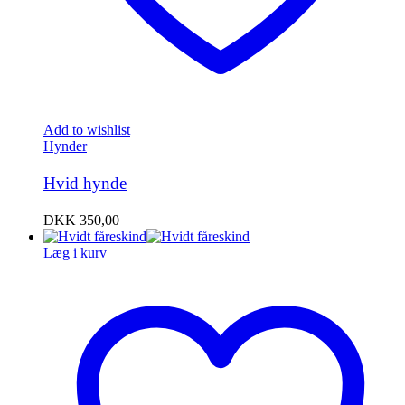
Add to wishlist
Hynder
Hvid hynde
DKK
350,00
Læg i kurv