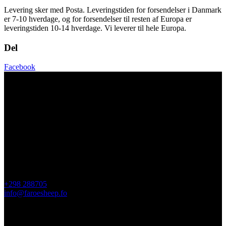
Levering sker med Posta. Leveringstiden for forsendelser i Danmark
er 7-10 hverdage, og for forsendelser til resten af Europa er
leveringstiden 10-14 hverdage. Vi leverer til hele Europa.
Del
Facebook
Kontakt Os
Faroe Sheep (OIKOS)
Giljavegur 36
FO-360 Sandavágur
Færøerne
+298 288705
info@faroesheep.fo
Butik / åbningstider