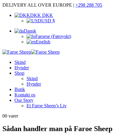
DELIVERY ALL OVER EUROPE |
+298 288 705
DKK DKK
USD $
Dansk
Faroese
(
Føroyskt
)
English
Skind
Hynder
Shop
Skind
Hynder
Butik
Kontakt os
Our Story
Et Faroe Sheep’s Liv
0
0 varer
Sådan handler man på Faroe Sheep