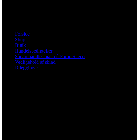
Fra d. 13 april 2026 har butikken i Sandavági åbent man-fre kl
10-13 og ellers efter aftale.
Information
Forside
Shop
Butik
Handelsbetingelser
Sådan handler man på Faroe Sheep
Vedligehold af skind
Bíleggingar
Social