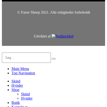
© Faroe Sheep 2021. Alle rettigheder forbeholdt
Udviklet af
Main Menu
Top Navigation
Skind
Hynder
Shop
Skind
Hynder
Butik
Kontakt os