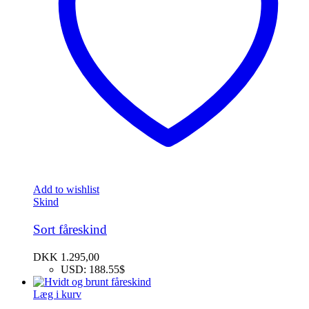
Add to wishlist
Skind
Sort fåreskind
DKK
1.295,00
USD
:
188.55$
Læg i kurv