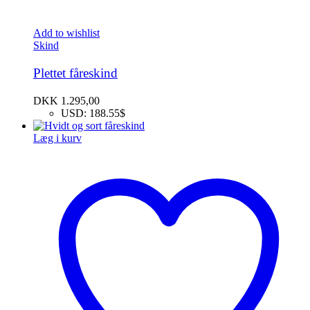
Add to wishlist
Skind
Plettet fåreskind
DKK
1.295,00
USD
:
188.55$
Læg i kurv