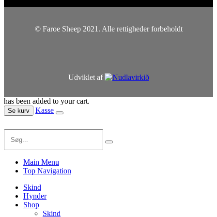
© Faroe Sheep 2021. Alle rettigheder forbeholdt
Udviklet af
has been added to your cart.
Kasse
Se kurv
Main Menu
Top Navigation
Skind
Hynder
Shop
Skind