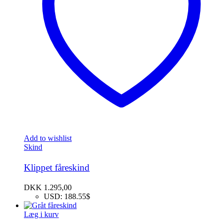
Add to wishlist
Skind
Klippet fåreskind
DKK
1.295,00
USD
:
188.55$
Læg i kurv