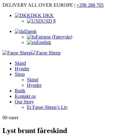
DELIVERY ALL OVER EUROPE |
+298 288 705
DKK DKK
USD $
Dansk
Faroese
(
Føroyskt
)
English
Skind
Hynder
Shop
Skind
Hynder
Butik
Kontakt os
Our Story
Et Faroe Sheep’s Liv
0
0 varer
Lyst brunt fåreskind