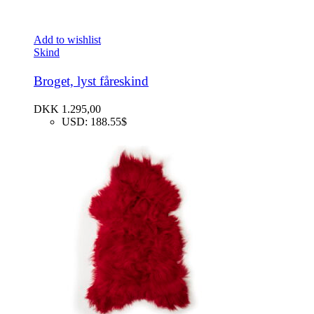
Add to wishlist
Skind
Broget, lyst fåreskind
DKK
1.295,00
USD
:
188.55$