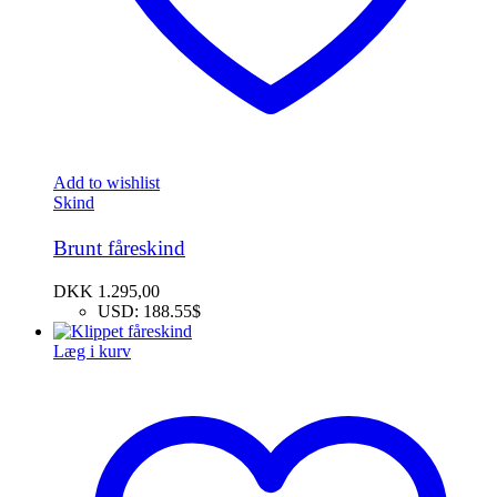
Add to wishlist
Skind
Brunt fåreskind
DKK
1.295,00
USD
:
188.55$
Læg i kurv