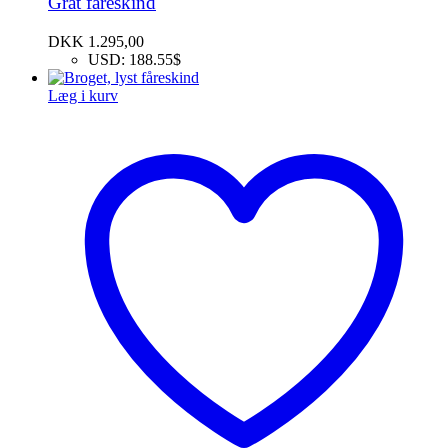
Gråt fåreskind
DKK
1.295,00
USD
:
188.55$
Læg i kurv