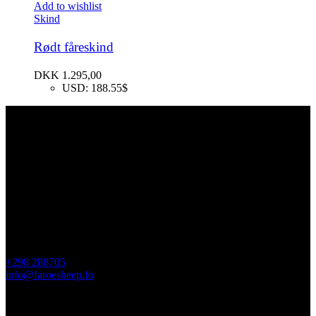
Add to wishlist
Skind
Rødt fåreskind
DKK
1.295,00
USD
:
188.55$
Kontakt Os
Faroe Sheep (OIKOS)
Giljavegur 36
FO-360 Sandavágur
Færøerne
+298 288705
info@faroesheep.fo
Butik / åbningstider