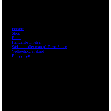
Fra d. 13 april 2026 har butikken i Sandavági åbent man-fre kl
10-13 og ellers efter aftale.
Information
Forside
Shop
Butik
Handelsbetingelser
Sådan handler man på Faroe Sheep
Vedligehold af skind
Bíleggingar
Social