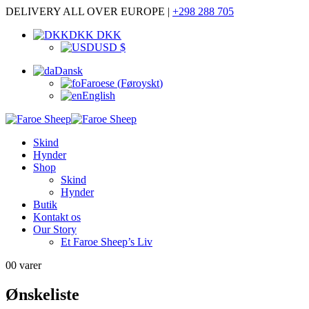
DELIVERY ALL OVER EUROPE |
+298 288 705
DKK DKK
USD $
Dansk
Faroese
(
Føroyskt
)
English
Skind
Hynder
Shop
Skind
Hynder
Butik
Kontakt os
Our Story
Et Faroe Sheep’s Liv
0
0 varer
Ønskeliste