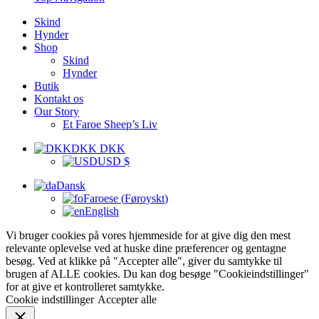
Skind
Hynder
Shop
Skind
Hynder
Butik
Kontakt os
Our Story
Et Faroe Sheep’s Liv
DKK DKK
USD $
Dansk
Faroese
(
Føroyskt
)
English
Vi bruger cookies på vores hjemmeside for at give dig den mest
relevante oplevelse ved at huske dine præferencer og gentagne
besøg. Ved at klikke på "Accepter alle", giver du samtykke til
brugen af ALLE cookies. Du kan dog besøge "Cookieindstillinger"
for at give et kontrolleret samtykke.
Cookie indstillinger
Accepter alle