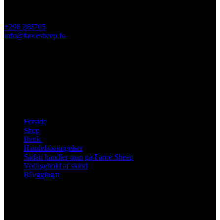
FO-360 Sandavágur
Færøerne
+298 288705
info@faroesheep.fo
Butik / åbningstider
Fra d. 13 april 2026 har butikken i Sandavági åbent man-fre kl
10-13 og ellers efter aftale.
Information
Forside
Shop
Butik
Handelsbetingelser
Sådan handler man på Faroe Sheep
Vedligehold af skind
Bíleggingar
Social