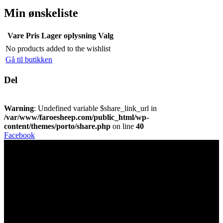
Min ønskeliste
Vare
Pris
Lager oplysning
Valg
No products added to the wishlist
Gå til butikken
Del
Warning
: Undefined variable $share_link_url in
/var/www/faroesheep.com/public_html/wp-
content/themes/porto/share.php
on line
40
Facebook
Kontakt Os
Faroe Sheep (OIKOS)
Giljavegur 36